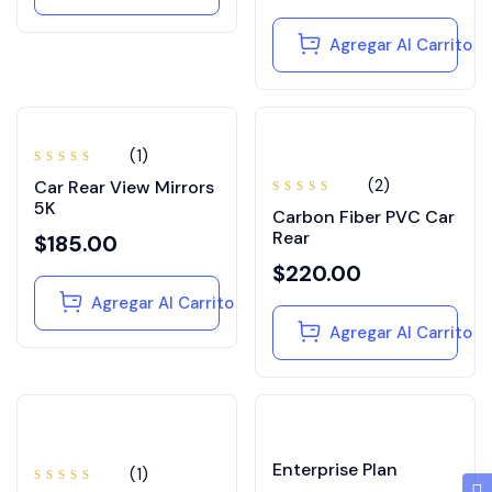
Agregar Al Carrito
(1)
Valorado
(2)
Car Rear View Mirrors
en
5.00
de 5
5K
Valorado
Carbon Fiber PVC Car
en
3.50
Rear
$
185.00
de 5
$
220.00
Agregar Al Carrito
Agregar Al Carrito
Enterprise Plan
(1)