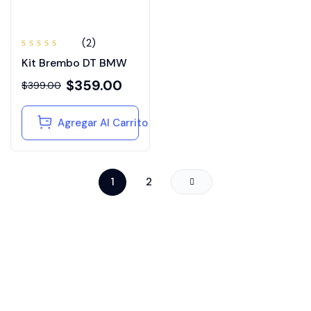
(2)
Valorado
Kit Brembo DT BMW
en
4.00
de 5
$
359.00
$
399.00
Agregar Al Carrito
1
2