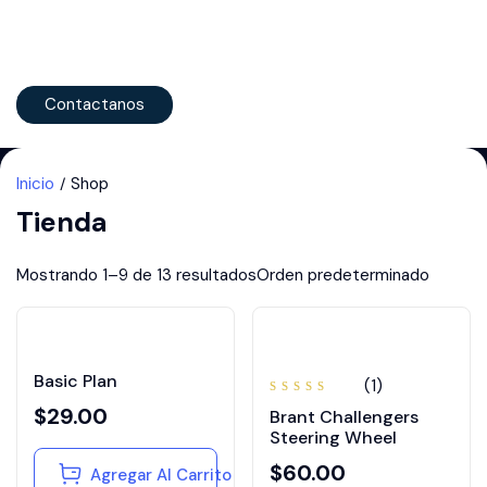
Contactanos
Inicio
Shop
Tienda
Mostrando 1–9 de 13 resultados
Basic Plan
(1)
Valorado
$
29.00
Brant Challengers
en
4.00
Steering Wheel
de 5
$
60.00
Agregar Al Carrito