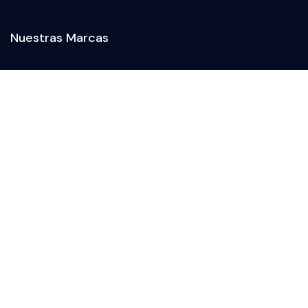
Nuestras Marcas
Encontranos en
Seguinos en las redes
Av. B. Mitre 1717,
Florida, GBA
2094-4279
11 3462-1717
info@dalian.com.ar
Terms & Conditions
Privacy Notice