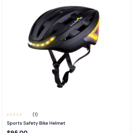
(1)
Valorado
Sports Safety Bike Helmet
en
5.00
de 5
$
95.00