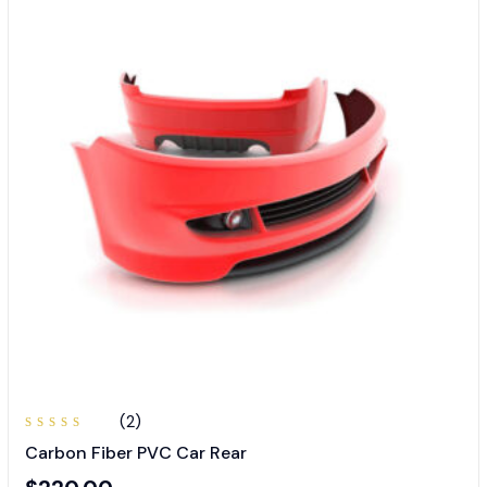
(2)
Valorado
Carbon Fiber PVC Car Rear
en
3.50
de 5