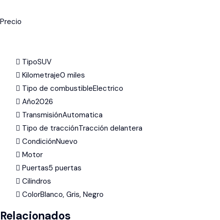
Precio
Tipo
SUV
Kilometraje
0
miles
Tipo de combustible
Electrico
Año
2026
Transmisión
Automatica
Tipo de tracción
Tracción delantera
Condición
Nuevo
Motor
Puertas
5 puertas
Cilindros
Color
Blanco
,
Gris
,
Negro
Relacionados